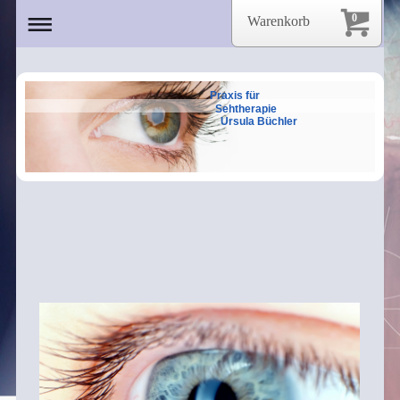
0
Warenkorb
Praxis für
Sehtherapie
Ursula Büchler